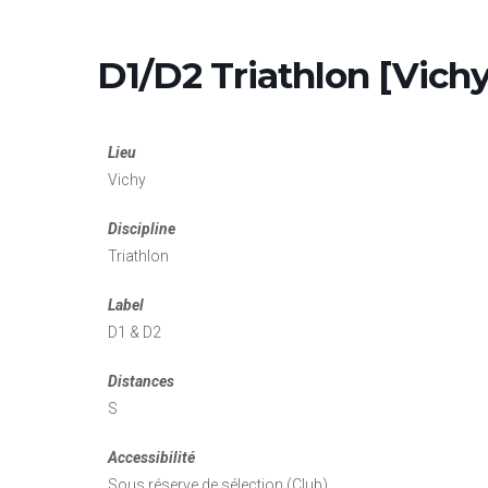
D1/D2 Triathlon [Vichy
Lieu
Vichy
Discipline
Triathlon
Label
D1 & D2
Distances
S
Accessibilité
Sous réserve de sélection (Club)