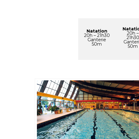
Natati
Natation
20h –
20h – 21h30
21h3
Ganterie
Ganter
50m
50m