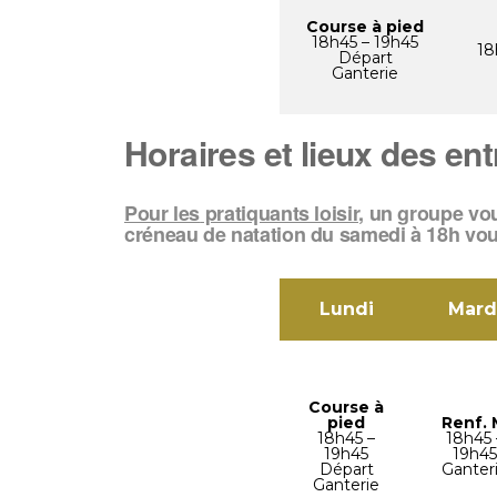
Course à pied
18h45 – 19h45
18
Départ
Ganterie
Horaires et lieux des en
Pour les
pratiquants loisir,
un groupe vous
créneau de natation du samedi à 18h vo
Lundi
Mard
Course à
pied
Renf. 
18h45 –
18h45 
19h45
19h45
Départ
Ganter
Ganterie