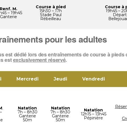
Course à pied
Course à 
Renf. M.
15h30 – 17h
19h45 – 2
h45 – 19h45
Stade Paul
Départ
Ganterie
Rébeilleau
Bellejou
traînements pour les adultes
 est dédié lors des entraînements de course à pieds d
us est
exclusivement réservé
.
i
Mercredi
Jeudi
Vendredi
Réser
M
.
Natation
Natation
Natation
–
7h – 8h30
7h – 8h30
12h15 – 13h45
Ganterie
Ganterie
Pépinière
Cr
ie
50m
50m