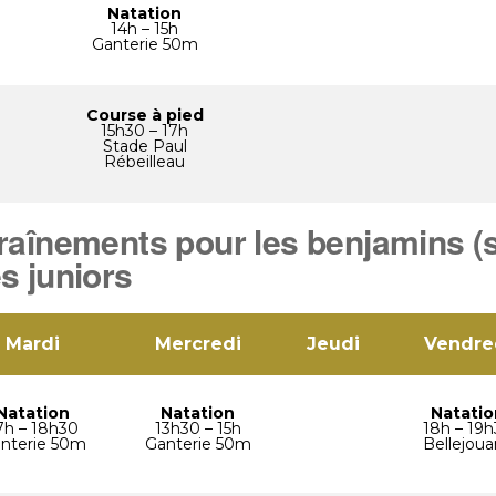
Natation
14h – 15h
Ganterie 50m
Course à pied
15h30 – 17h
Stade Paul
Rébeilleau
traînements pour les benjamins (s
s juniors
Mardi
Mercredi
Jeudi
Vendre
Natation
Natation
Natatio
7h – 18h30
13h30 – 15h
18h – 19
nterie 50m
Ganterie 50m
Bellejou