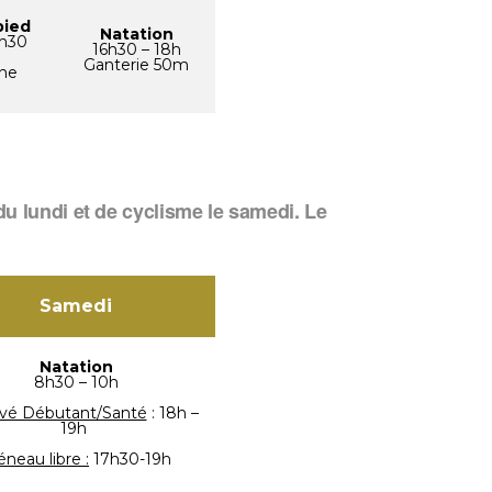
pied
Natation
0h30
16h30 – 18h
Ganterie 50m
ane
u lundi et de cyclisme le samedi. Le
Samedi
Natation
8h30 – 10h
vé Débutant/Santé
: 18h –
19h
éneau libre :
17h30-19h