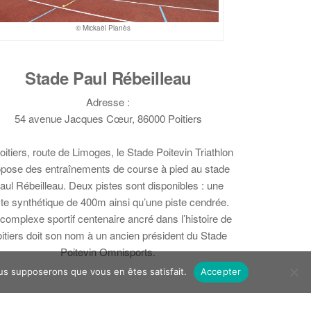
© Mickaël Planès
Stade Paul Rébeilleau
Adresse :
54 avenue Jacques Cœur, 86000 Poitiers
oitiers, route de Limoges, le Stade Poitevin Triathlon
opose des entraînements de course à pied au stade
aul Rébeilleau. Deux pistes sont disponibles : une
ste synthétique de 400m ainsi qu’une piste cendrée.
complexe sportif centenaire ancré dans l’histoire de
itiers doit son nom à un ancien président du Stade
Poitevin Omnisports.
ous supposerons que vous en êtes satisfait.
Accepter