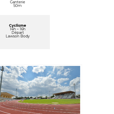
Ganterie
50m
Cyclisme
14h – 16h
Départ
Lawson Body