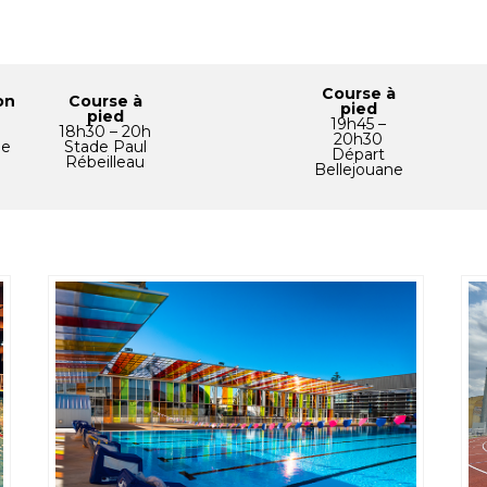
Course à
on
Course à
pied
pied
19h45 –
0
18h30 – 20h
20h30
ie
Stade Paul
Départ
Rébeilleau
Bellejouane