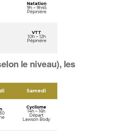
Natation
9h – 9h45
Pépinière
VTT
10h – 12h
Pépinière
elon le niveau), les
di
Samedi
Cyclisme
n
14h – 16h
h30
Départ
ane
Lawson Body