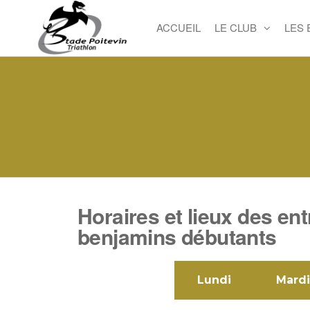
ACCUEIL
LE CLUB
LES
Stade
Site
officiel
Poitevin
du SP
Triathlon
Triathlon
Horaires et lieux des ent
benjamins débutants
Lundi
Mardi