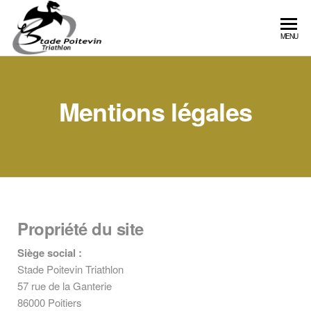
Stade
Site
MENU
officiel
Poitevin
du SP
Triathlon
Triathlon
Mentions légales
Propriété du site
Siège social :
Stade Poitevin Triathlon
57 rue de la Ganterie
86000 Poitiers