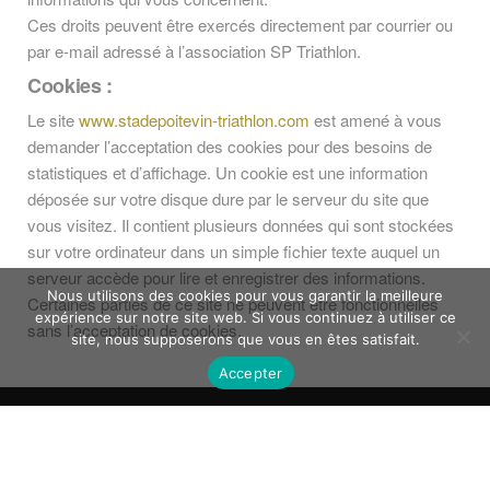
Ces droits peuvent être exercés directement par courrier ou
par e-mail adressé à l’association SP Triathlon.
Cookies :
Le site
www.stadepoitevin-triathlon.com
est amené à vous
demander l’acceptation des cookies pour des besoins de
statistiques et d’affichage. Un cookie est une information
déposée sur votre disque dure par le serveur du site que
vous visitez. Il contient plusieurs données qui sont stockées
sur votre ordinateur dans un simple fichier texte auquel un
serveur accède pour lire et enregistrer des informations.
Nous utilisons des cookies pour vous garantir la meilleure
Certaines parties de ce site ne peuvent être fonctionnelles
expérience sur notre site web. Si vous continuez à utiliser ce
sans l’acceptation de cookies.
site, nous supposerons que vous en êtes satisfait.
Accepter
© 2020 STADE POITEVIN TRIATHLON |
MENTIONS
LEGALES